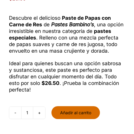
Franquicia
Descubre el delicioso
Paste de Papas con
Blog
Carne de Res
de
Pastes Bambino’s
, una opción
irresistible en nuestra categoría de
pastes
Contacto
especiales
. Relleno con una mezcla perfecta
de papas suaves y carne de res jugosa, todo
envuelto en una masa crujiente y dorada.
Ideal para quienes buscan una opción sabrosa
y sustanciosa, este paste es perfecto para
disfrutar en cualquier momento del día. Todo
esto por solo
$26.50
. ¡Prueba la combinación
perfecta!
Añadir al carrito
Paste
de
papa