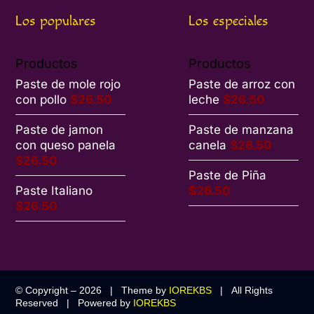
Los populares
Los especiales
Productos
Productos
Paste de mole rojo
Paste de arroz con
con pollo
$
26.50
leche
$
26.50
Paste de jamon
Paste de manzana
con queso panela
canela
$
26.50
$
26.50
Paste de Piña
Paste Italiano
$
26.50
$
26.50
© Copyright –
2026 | Theme by
IOREKBS
| All Rights
Reserved | Powered by
IOREKBS